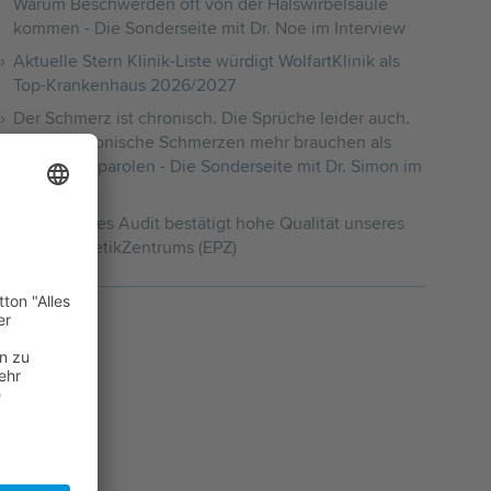
Warum Beschwerden oft von der Halswirbelsäule
kommen - Die Sonderseite mit Dr. Noe im Interview
Aktuelle Stern Klinik-Liste würdigt WolfartKlinik als
Top-Krankenhaus 2026/2027
Der Schmerz ist chronisch. Die Sprüche leider auch.
Warum chronische Schmerzen mehr brauchen als
Durchhalteparolen - Die Sonderseite mit Dr. Simon im
Interview
Erfolgreiches Audit bestätigt hohe Qualität unseres
EndoProthetikZentrums (EPZ)