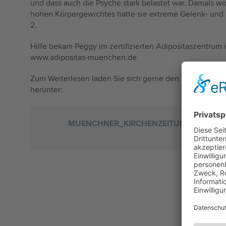
und dass auch die Psyche stark belastet war. Damals w
hohen Körpergewichtes hatte sie extreme Gelenk- un
2.
Hilfe bekam Peggy im zertifizierten Adipositaszentrum i
www.adipositas-muenchen.de
Zum Weiterlesen laden Sie sich gerne den gesamten Ber
herunter:
MUENCHNER_KIRCHENZEITUNG_17_02_20