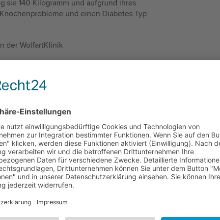
og sie 140 Kilogramm und aufgrund ihres
d Knochenprobleme und einen Diabetes Typ
n der WolfartKlinik
icht der Kirchenzeitung als PDF hier
19_MAGENOP.PDF (1.8 MB)