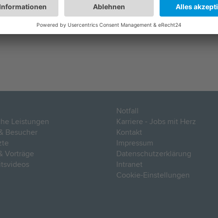
Notfall
che Leistungen
Karriere - Jobs mit Herz
 & Besucher
Kontakt
zte
Impressum
& Vorträge
Datenschutzerklärung
s­videos
Intranet
Cookie-Einstellungen