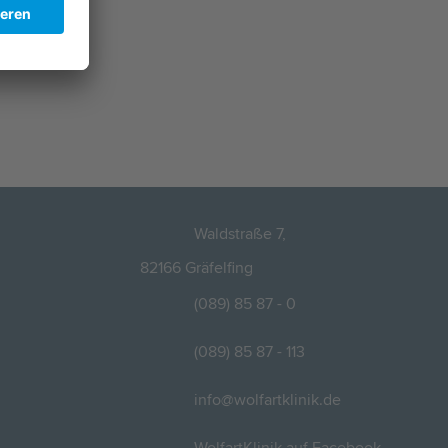
Waldstraße 7,
82166 Gräfelfing
(089) 85 87 - 0
(089) 85 87 - 113
info@wolfartklinik.de
WolfartKlinik auf Facebook