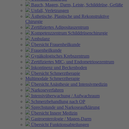
Bauch, Magen, Darm, Leiste, Schilddrüse, Gefäße
Unfall, Verletzungen
Ästhetische, Plastische und Rekonstruktive
Chirurgie
Zertifiziertes Adipositaszentrum
Kompetenzzentrum Schilddrüsenchirurgie
Ambulanz
Übersicht Frauenheilkunde
Frauenheilkunde
Gynäkologisches Krebszentrum
Zertifiziertes MIC- und Endometriosezentrum
Inkontinenz und Beckenboden
Übersicht Schmerztherapie
Multimodale Schmerztherapie
Übersicht Anästhesie und Intensivmedizin
Narkoseverfahren
Intensivüberwachung / Aufwachraum
Schmerzbehandlung nach OP
Sprechstunde und Narkoseaufklärung
Übersicht Innere Medizin
Gastroenterologie / Magen-Darm
Übersicht Funktionsabteilungen